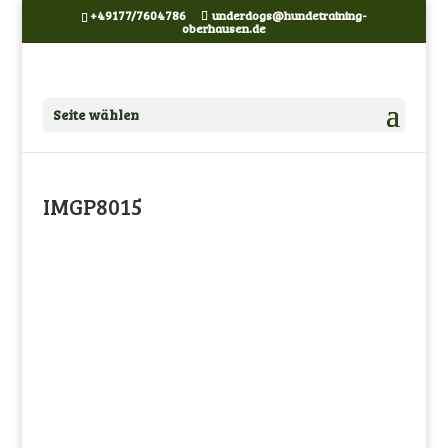
+49177/7604786
underdogs@hundetraining-
oberhausen.de
Seite wählen
IMGP8015