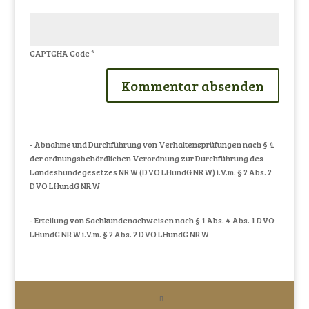
CAPTCHA Code
*
- Abnahme und Durchführung von Verhaltensprüfungen nach § 4
der ordnungsbehördlichen Verordnung zur Durchführung des
Landeshundegesetzes NRW (DVO LHundG NRW) i.V.m. § 2 Abs. 2
DVO LHundG NRW
- Erteilung von Sachkundenachweisen nach § 1 Abs. 4 Abs. 1 DVO
LHundG NRW i.V.m. § 2 Abs. 2 DVO LHundG NRW